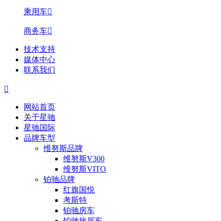
乘用车

商务车

技术支持
媒体中心
联系我们

网站首页
关于星驰
星驰国际
品牌车型
维努斯品牌
维努斯V300
维努斯VITO
铂驰品牌
红旗国悦
考斯特
铂驰房车
铂驰旅居车