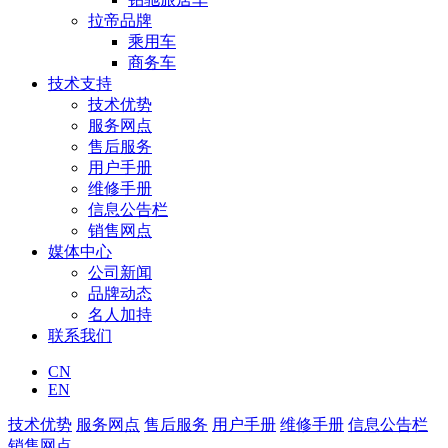
拉帝品牌
乘用车
商务车
技术支持
技术优势
服务网点
售后服务
用户手册
维修手册
信息公告栏
销售网点
媒体中心
公司新闻
品牌动态
名人加持
联系我们
CN
EN
技术优势
服务网点
售后服务
用户手册
维修手册
信息公告栏
销售网点