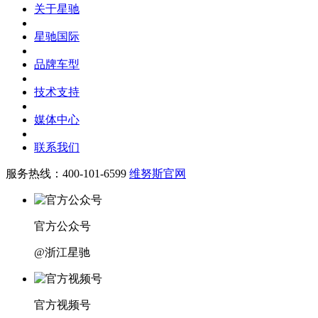
关于星驰
星驰国际
品牌车型
技术支持
媒体中心
联系我们
服务热线：400-101-6599
维努斯官网
官方公众号
@浙江星驰
官方视频号